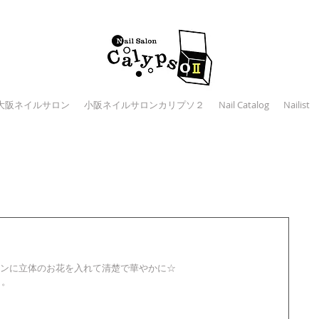
大阪ネイルサロン
小阪ネイルサロンカリプソ２
Nail Catalog
Nailist
ンに立体のお花を入れて清楚で華やかに☆
。。