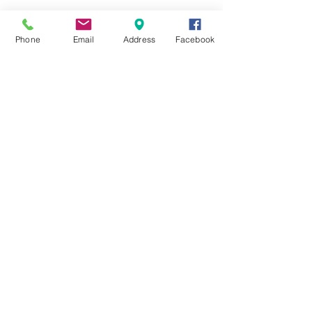
☆6月ウェディングキャンペーン🌸
Phone
Email
Address
Facebook
Search By Tags
まだタグはありません。
Follow Us
Nail Salon Calypso Ⅱ
Private Salon Calypso
〒577-0802 〒
577-0802
大阪府東大阪市小阪本町１‐７‐９ 東