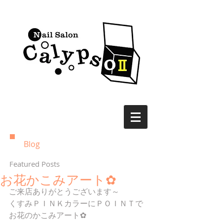
Blog
Featured Posts
お花かこみアート✿
ご来店ありがとうございます～
くすみＰＩＮＫカラーにＰＯＩＮＴで
お花のかこみアート✿