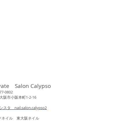
vate Salon Calypso
802
市小阪本町1-2-16
ンスタ nail.salon.calypso2
ル 東大阪ネイル