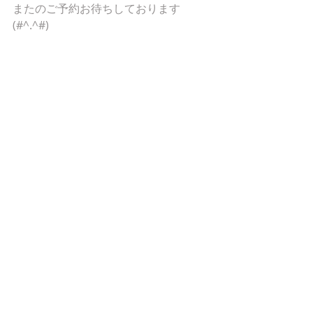
またのご予約お待ちしております
(#^.^#)