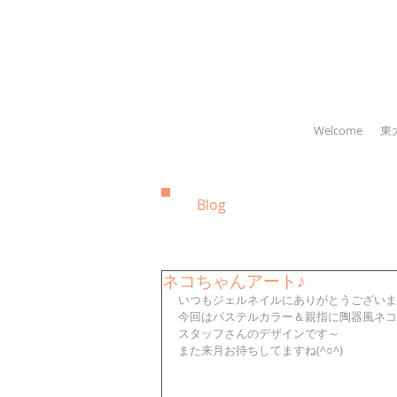
Welcome
東
Blog
ネコちゃんアート♪
いつもジェルネイルにありがとうございま
今回はパステルカラー＆親指に陶器風ネコ
スタッフさんのデザインです～
また来月お待ちしてますね(^○^)