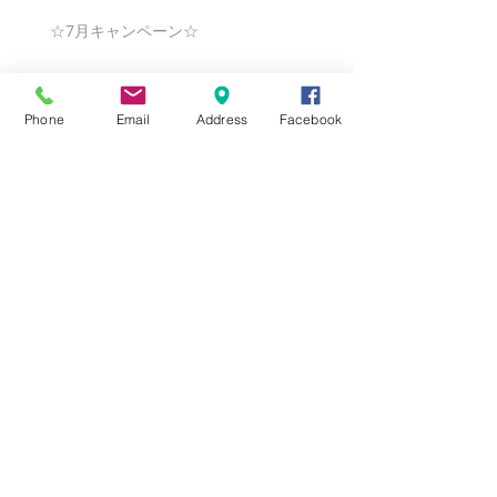
☆7月キャンペーン☆
Phone
Email
Address
Facebook
☆6月ウェディングキャンペーン🌸
Search By Tags
まだタグはありません。
Follow Us
Nail Salon Calypso Ⅱ