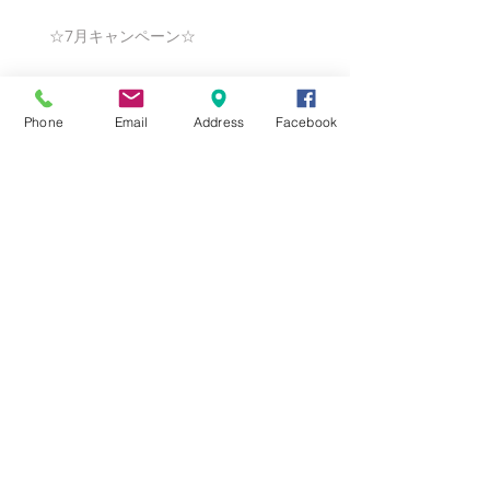
☆7月キャンペーン☆
Phone
Email
Address
Facebook
☆6月ウェディングキャンペーン🌸
Search By Tags
まだタグはありません。
Follow Us
Nail Salon Calypso Ⅱ