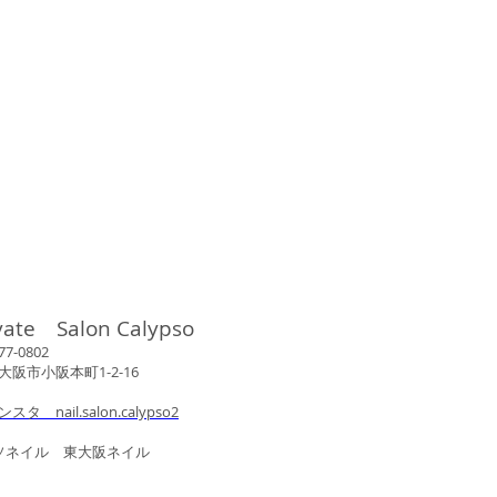
vate Salon Calypso
802
市小阪本町1-2-16
ンスタ nail.salon.calypso2
ル 東大阪ネイル