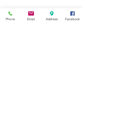
☆6月ウェディングキャンペーン🌸
Phone
Email
Address
Facebook
Search By Tags
まだタグはありません。
Follow Us
Nail Salon Calypso Ⅱ
Private Salon Calypso
〒577-0802 〒
577-0802