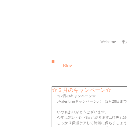
Welcome
東
Blog
☆２月のキャンペーン☆
☆2月のキャンペーン☆
♪Valentineキャンペーン♪！（2月28日ま
いつもありがとうございます。
今年は寒い～(>_<)日が続きます…指先
しっかり保湿ケアして綺麗に保ちましょう