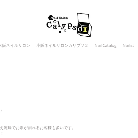
大阪ネイルサロン
小阪ネイルサロンカリプソ２
Nail Catalog
Nailist
で）
も冷え乾燥でお爪が割れるお客様も多いです。
！