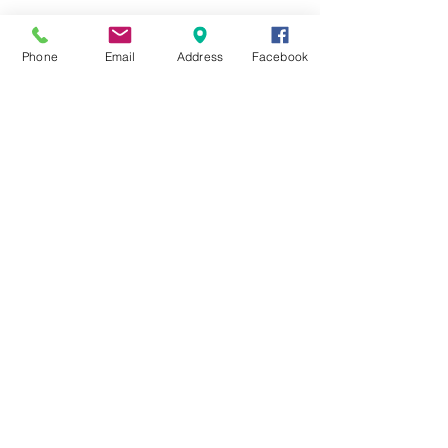
☆6月ウェディングキャンペーン🌸
Phone
Email
Address
Facebook
Search By Tags
まだタグはありません。
Follow Us
Nail Salon Calypso Ⅱ
Private Salon Calypso
〒577-0802 〒
577-0802
大阪府東大阪市小阪本町１‐７‐９ 東