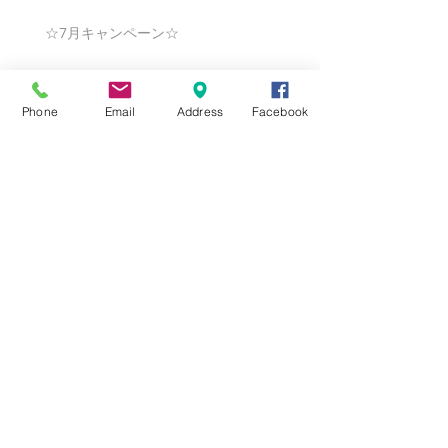
☆7月キャンペーン☆
Phone
Email
Address
Facebook
☆6月ウェディングキャンペーン🌸
Search By Tags
まだタグはありません。
Follow Us
Nail Salon Calypso Ⅱ