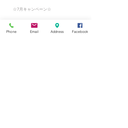
☆7月キャンペーン☆
Phone
Email
Address
Facebook
☆6月ウェディングキャンペーン🌸
Search By Tags
まだタグはありません。
Follow Us
Nail Salon Calypso Ⅱ