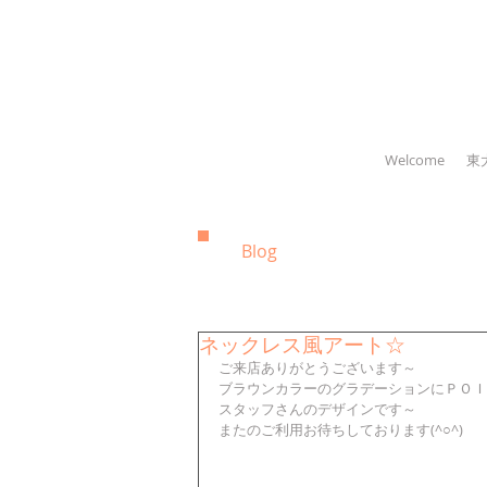
Welcome
東
Blog
ネックレス風アート☆
ご来店ありがとうございます～
ブラウンカラーのグラデーションにＰＯＩ
スタッフさんのデザインです～
またのご利用お待ちしております(^○^)