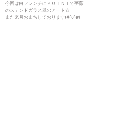
今回は白フレンチにＰＯＩＮＴで薔薇
のステンドガラス風のアート☆
また来月おまちしております(#^.^#)