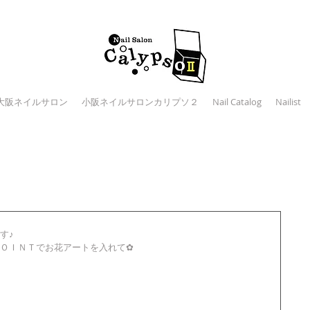
大阪ネイルサロン
小阪ネイルサロンカリプソ２
Nail Catalog
Nailist
す♪
ＯＩＮＴでお花アートを入れて✿