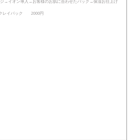
ジ→イオン導入→お客様のお肌に合わせたパック→保湿お仕上げ
レイパック　　2000円