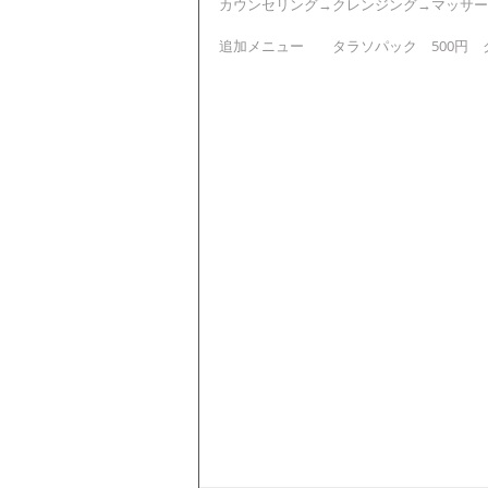
カウンセリング→クレンジング→マッサー
追加メニュー　　タラソパック　500円　ク