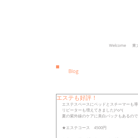
Welcome
東
Blog
エステも好評！
エステスペースにベッドとスチーマーも導
リピーターも増えてきました)^o^(
夏の紫外線のケアに美白パックもあるので
★エステコース　4500円