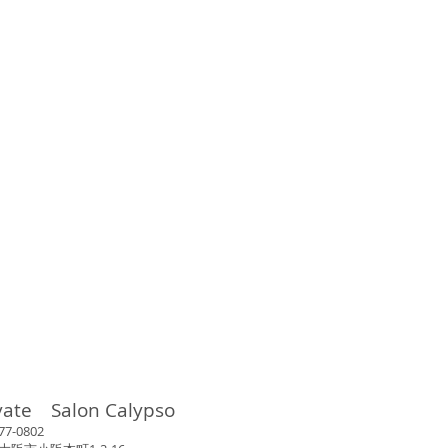
vate Salon Calypso
802