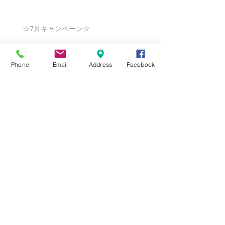
☆7月キャンペーン☆
Phone
Email
Address
Facebook
☆6月ウェディングキャンペーン🌸
Search By Tags
まだタグはありません。
Follow Us