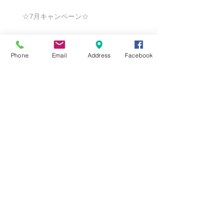
☆7月キャンペーン☆
Phone
Email
Address
Facebook
☆6月ウェディングキャンペーン🌸
Search By Tags
まだタグはありません。
Follow Us
Nail Salon Calypso Ⅱ