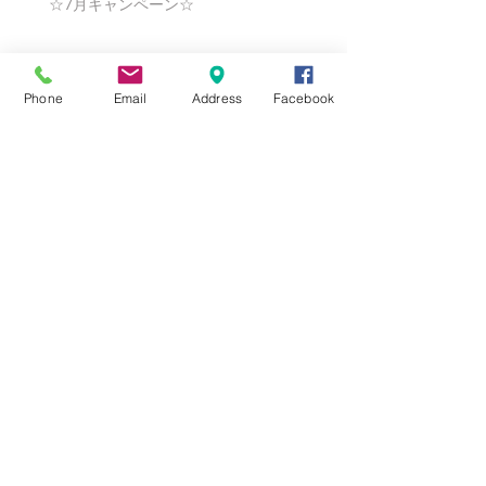
☆7月キャンペーン☆
☆6月ウェディングキャンペーン🌸
Phone
Email
Address
Facebook
Search By Tags
まだタグはありません。
Follow Us
Nail Salon Calypso Ⅱ
Private Salon Calypso
〒577-0802 〒