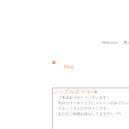
Welcome
東
Blog
シンプルネイル○●
ご来店ありがとうございます♪
乳白カラー＆クリアにストーンのみでシン
スタッフさんのデザインです～
またのご利用お待ちしてます(*^。^*)