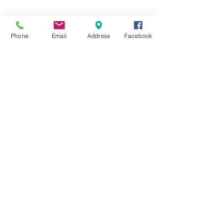
☆6月ウェディングキャンペーン🌸
Phone
Email
Address
Facebook
Search By Tags
まだタグはありません。
Follow Us
Nail Salon Calypso Ⅱ
Private Salon Calypso
〒577-0802 〒
577-0802