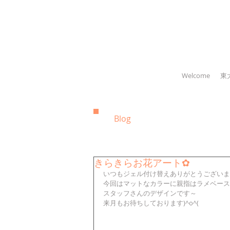
Welcome
東
Blog
きらきらお花アート✿
いつもジェル付け替えありがとうございま
今回はマットなカラーに親指はラメベース
スタッフさんのデザインです～
来月もお待ちしております)^o^(