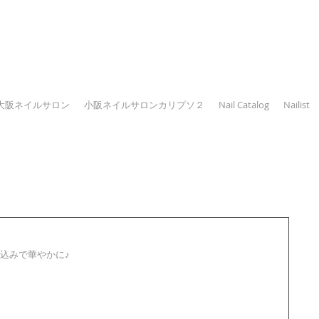
大阪ネイルサロン
小阪ネイルサロンカリプソ２
Nail Catalog
Nailist
込みで華やかに♪