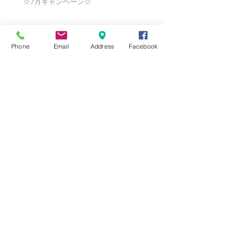
☆7月キャンペーン☆
☆6月ウェディングキャンペーン🌸
Phone
Email
Address
Facebook
Search By Tags
まだタグはありません。
Follow Us
Nail Salon Calypso Ⅱ
Private Salon Calypso
〒577-0802 〒