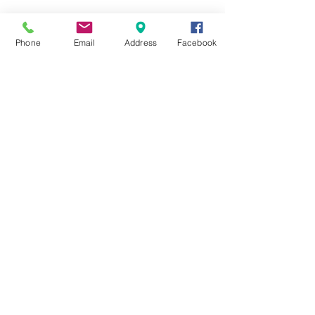
☆6月ウェディングキャンペーン🌸
Phone
Email
Address
Facebook
Search By Tags
まだタグはありません。
Follow Us
Nail Salon Calypso Ⅱ
Private Salon Calypso
〒577-0802 〒
577-0802
大阪府東大阪市小阪本町１‐７‐９ 東