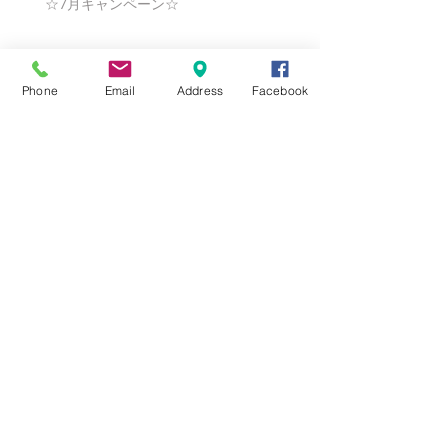
☆7月キャンペーン☆
☆6月ウェディングキャンペーン🌸
Phone
Email
Address
Facebook
Search By Tags
まだタグはありません。
Follow Us
Nail Salon Calypso Ⅱ
Private Salon Calypso
〒577-0802 〒