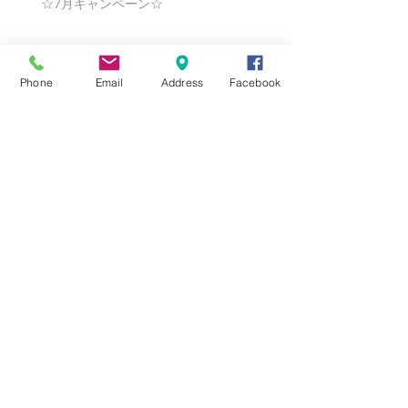
☆7月キャンペーン☆
☆6月ウェディングキャンペーン🌸
Phone
Email
Address
Facebook
Search By Tags
まだタグはありません。
Follow Us
Nail Salon Calypso Ⅱ
Private Salon Calypso
〒577-0802 〒