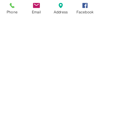
☆6月ウェディングキャンペーン🌸
Phone
Email
Address
Facebook
Search By Tags
まだタグはありません。
Follow Us
Nail Salon Calypso Ⅱ
Private Salon Calypso
〒577-0802 〒
577-0802
大阪府東大阪市小阪本町１‐７‐９ 東
大阪市小阪本町1-2-16