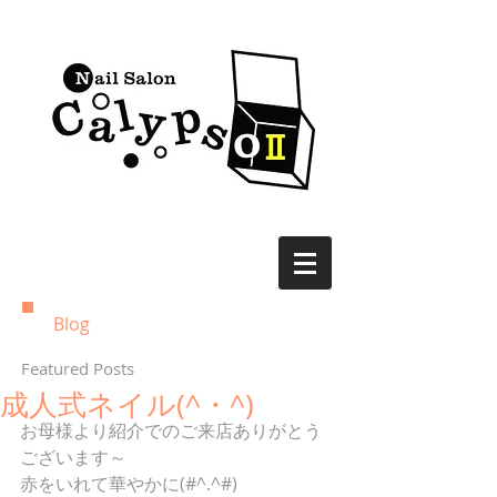
Blog
Featured Posts
成人式ネイル(^・^)
お母様より紹介でのご来店ありがとう
ございます～
赤をいれて華やかに(#^.^#)