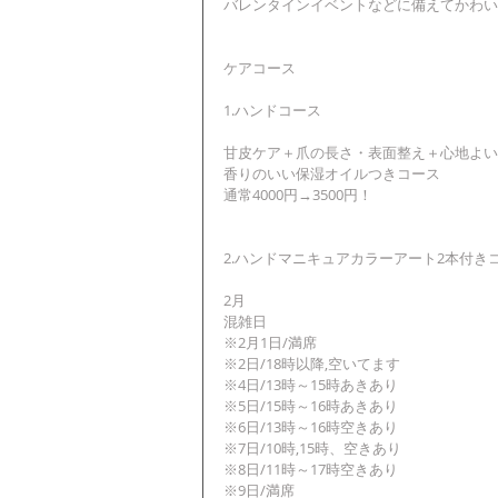
バレンタインイベントなどに備えてかわい
ケアコース
1.ハンドコース
甘皮ケア＋爪の長さ・表面整え＋心地よい
香りのいい保湿オイルつきコース
通常4000円→3500円！
2.ハンドマニキュアカラーアート2本付きコー
2月
混雑日
※2月1日/満席
※2日/18時以降,空いてます
※4日/13時～15時あきあり
※5日/15時～16時あきあり
※6日/13時～16時空きあり
※7日/10時,15時、空きあり
※8日/11時～17時空きあり
※9日/満席