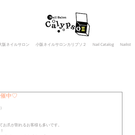
大阪ネイルサロン
小阪ネイルサロンカリプソ２
Nail Catalog
Nailist
開催中♡
で）
てお爪が割れるお客様も多いです。
！