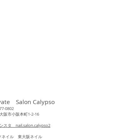
vate Salon Calypso
802
市小阪本町1-2-16
ンスタ nail.salon.calypso2
ル 東大阪ネイル