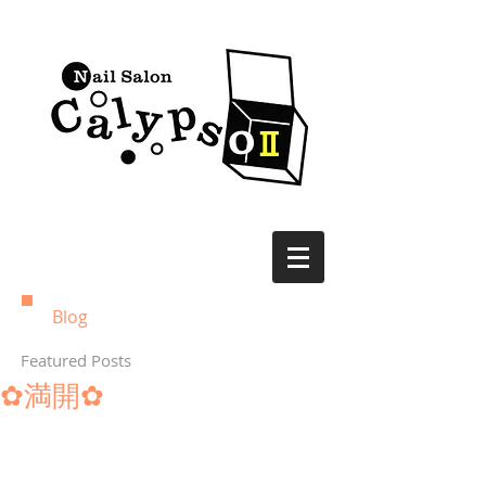
Blog
Featured Posts
✿満開✿