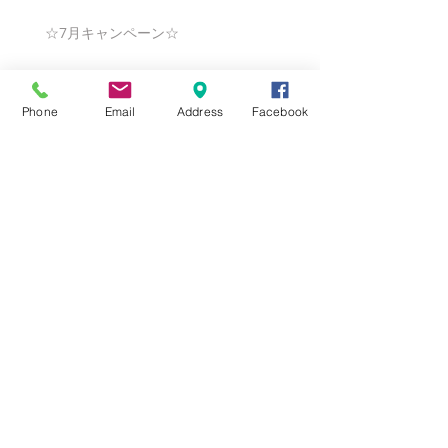
☆7月キャンペーン☆
Phone
Email
Address
Facebook
☆6月ウェディングキャンペーン🌸
Search By Tags
まだタグはありません。
Follow Us
Nail Salon Calypso Ⅱ