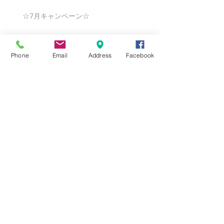
☆7月キャンペーン☆
Phone
Email
Address
Facebook
☆6月ウェディングキャンペーン🌸
Search By Tags
まだタグはありません。
Follow Us
Nail Salon Calypso Ⅱ