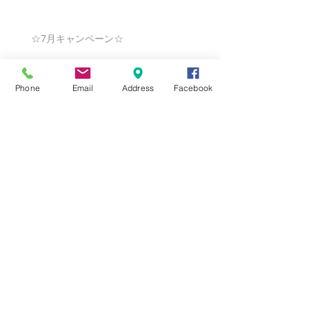
☆7月キャンペーン☆
Phone
Email
Address
Facebook
☆6月ウェディングキャンペーン🌸
Search By Tags
まだタグはありません。
Follow Us