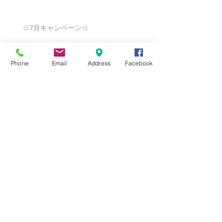
☆7月キャンペーン☆
Phone
Email
Address
Facebook
☆6月ウェディングキャンペーン🌸
Search By Tags
まだタグはありません。
Follow Us