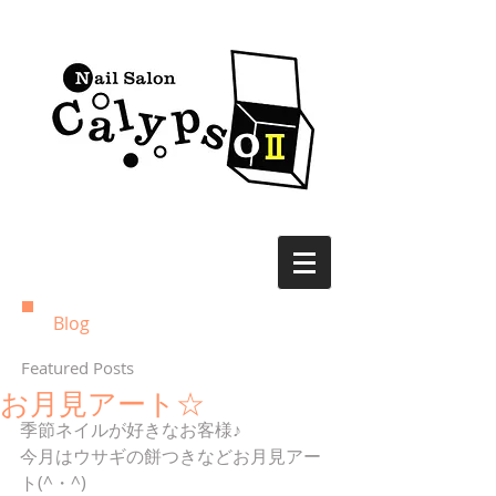
Blog
Featured Posts
お月見アート☆
季節ネイルが好きなお客様♪
今月はウサギの餅つきなどお月見アー
ト(^・^)