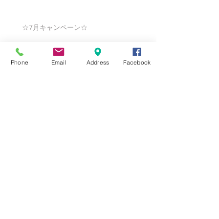
☆7月キャンペーン☆
Phone
Email
Address
Facebook
☆6月ウェディングキャンペーン🌸
Search By Tags
まだタグはありません。
Follow Us