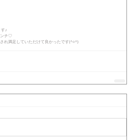
す♪
ンチ♡
れ満足していただけて良かったです(^○^)