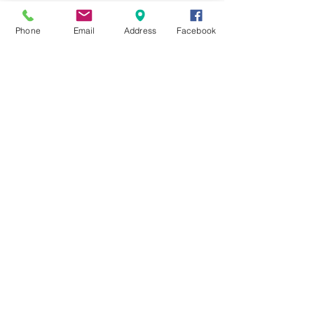
☆6月ウェディングキャンペーン🌸
Phone
Email
Address
Facebook
Search By Tags
まだタグはありません。
Follow Us
Nail Salon Calypso Ⅱ
Private Salon Calypso
〒577-0802 〒
577-0802
大阪府東大阪市小阪本町１‐７‐９ 東
大阪市小阪本町1-2-16