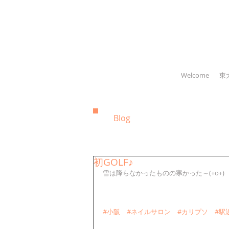
Welcome
東
Blog
初GOLF♪
雪は降らなかったものの寒かった～(+o+)
#小阪
#ネイルサロン
#カリプソ
#駅