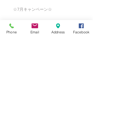
☆7月キャンペーン☆
Phone
Email
Address
Facebook
☆6月ウェディングキャンペーン🌸
Search By Tags
まだタグはありません。
Follow Us
Nail Salon Calypso Ⅱ