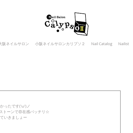
大阪ネイルサロン
小阪ネイルサロンカリプソ２
Nail Catalog
Nailist
たです('ω')ノ
トストーンで存在感バッチリ☆
ていきましょー