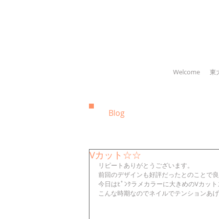
Welcome
東
Blog
Vカット☆☆
リピートありがとうございます。
前回のデザインも好評だったとのことで良かっ
今日はﾋﾟﾝｸラメカラーに大きめのVカッ
こんな時期なのでネイルでテンションあげ