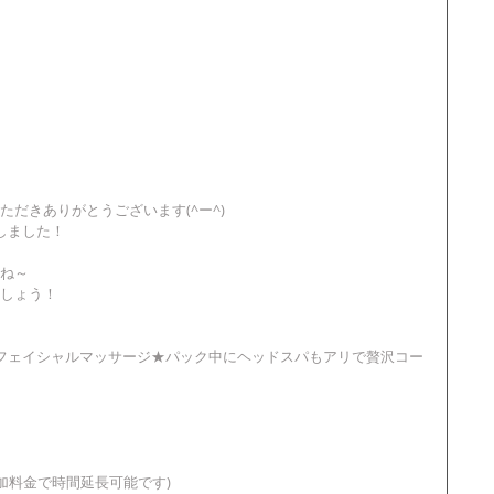
だきありがとうございます(^ー^)
しました！
ね～
しょう！
フェイシャルマッサージ★パック中にヘッドスパもアリで贅沢コー
追加料金で時間延長可能です)