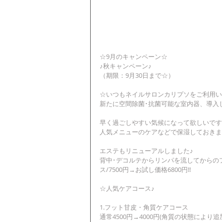
☆9月のキャンペーン☆
♪秋キャンペーン♪
（期限：9月30日まで☆）
☆いつもネイルサロンカリプソをご利用いた
新たに空間除菌･抗菌可能な室内器、導入
早く過ごしやすい気候になって欲しいです
人気メニューのケアなどで保湿しておきま
エステもリニューアルしました♪
背中･デコルテからリンパを流してからの
ス/7500円→お試し価格6800円!!
☆人気ケアコース♪
1.フット甘皮・角質ケアコース
通常4500円→4000円(角質の状態により