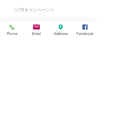
☆7月キャンペーン☆
Phone
Email
Address
Facebook
☆6月ウェディングキャンペーン🌸
Search By Tags
まだタグはありません。
Follow Us
Nail Salon Calypso Ⅱ