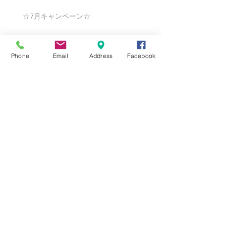
☆7月キャンペーン☆
Phone
Email
Address
Facebook
☆6月ウェディングキャンペーン🌸
Search By Tags
まだタグはありません。
Follow Us
Nail Salon Calypso Ⅱ