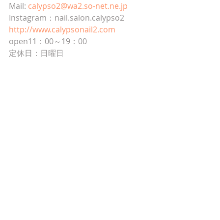
Mail: 
calypso2@wa2.so-net.ne.jp
Instagram：nail.salon.calypso2
http://www.calypsonail2.com
open11：00～19：00
定休日：日曜日